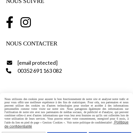
NOUS SUIVRE


NOUS CONTACTER
[email protected]

00352 691 163 082

Toute utilisation, reproduction ou représentation des
Nous utilisons des cookies pour assurer le bon fonctionnement de notre site et analyser notre trafic et
pour vous offrir une meilleure expérience à des fins de statistiques. Pour cela, nos partenaires et nous
contenus du site,
en tout ou en partie,
sans autorisation
peuvent utiliser des cookies ou d'autres technologies pour stocker et accéder à des informations
personnelles comme votre visite sur notre site. Nous partageons également des informations sur
préalable de SOBO SARL-S, est strictement interdite.
l'utilisation de notre site avec nos partenaires de médias sociaux, de publicité et d'analyse, qui peuvent
combiner celles-ci avec d'autres informations que vous leur avez fournies ou qu'ils ont collectées lors de
votre utilisation de leurs services. Vous pouvez retirer votre consentement, enregistré pour 6 mois, à
Politique
l'aide du lien en pied de page « Gestion Cookies ». Voir notre politique de confidentialité :
de confidentialité
Conditions générales de vente
Se rétracter