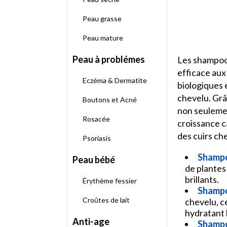
Peau grasse
Peau mature
Peau à problémes
Les shampooi
efficace aux
Eczéma & Dermatite
biologiques 
chevelu. Grâc
Boutons et Acné
non seulemen
Rosacée
croissance c
des cuirs ch
Psoriasis
Shampo
Peau bébé
de plantes
brillants.
Érythème fessier
Shampo
Croûtes de lait
chevelu, c
hydratant 
Anti-age
Shampoi