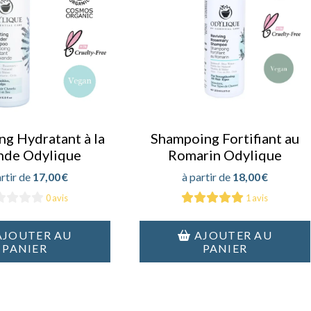
g Hydratant à la
Shampoing Fortifiant au
nde Odylique
Romarin Odylique
17,00
€
18,00
€
0 avis
1 avis
AJOUTER AU
AJOUTER AU
PANIER
PANIER