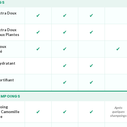
GS
xtra Doux
✔
✔
✔
xtra Doux
✔
✔
✔
aux Plantes
oux
✔
✔
✔
hé
ydratant
✔
✔
rtifiant
✔
✔
AMPOINGS
oing
Après
✔
✔
✔
, Camomille
quelques
shampoings
ue