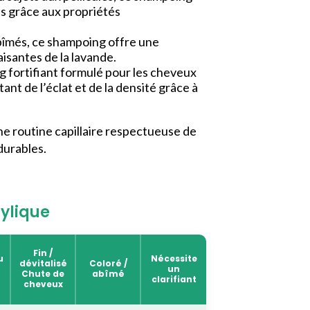
es grâce aux propriétés
bîmés, ce shampoing offre une
isantes de la lavande.
 fortifiant formulé pour les cheveux
tant de l’éclat et de la densité grâce à
ne routine capillaire respectueuse de
durables.
ylique
Fin /
u
Nécessite
dévitalisé
Coloré /
un
Chute de
abîmé
clarifiant
cheveux