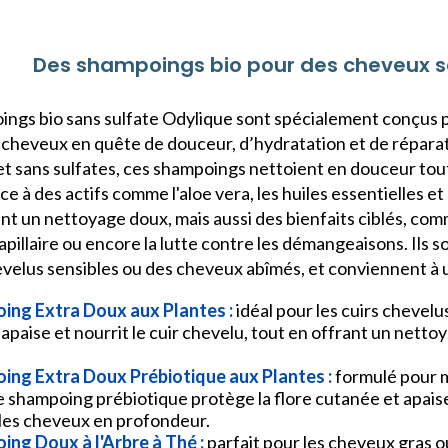
Des shampoings bio pour des cheveux s
ngs bio sans sulfate Odylique sont spécialement conçus po
 cheveux en quête de douceur, d’hydratation et de réparat
et sans sulfates, ces shampoings nettoient en douceur tout 
e à des actifs comme l'aloe vera, les huiles essentielles et
t un nettoyage doux, mais aussi des bienfaits ciblés, comme
apillaire ou encore la lutte contre les démangeaisons. Ils 
evelus sensibles ou des cheveux abîmés, et conviennent à u
ing Extra Doux aux Plantes :
i
déal pour les cuirs chevel
 apaise et nourrit le cuir chevelu, tout en offrant un nett
ing Extra Doux Prébiotique aux Plantes :
formulé pour ma
e shampoing prébiotique protège la flore cutanée et apais
les cheveux en profondeur.
ng Doux à l'Arbre à Thé :
parfait pour les cheveux gras o