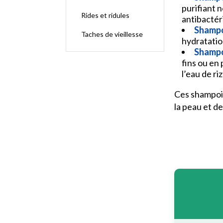
purifiant 
Rides et ridules
antibactér
Shampo
Taches de vieillesse
hydratatio
Shampoi
fins ou en 
l’eau de ri
Ces shampoin
la peau et de