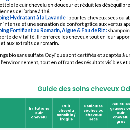
nettoie le cuir chevelu en douceur et réduit les déséquilibr
iennes de l’arbre à thé.
ing Hydratant à la Lavande :
pour les cheveux secs ou a
n intense et une sensation de confort grâce aux vertus apa
ng Fortifiant au Romarin, Algue & Eau de Riz :
s
hampoing
perte de vitalité. Il renforce les cheveux tout en leur appor
z et aux extraits de romarin.
gs bio sans sulfate Odylique sont certifiés et adaptés à u
 l’environnement, tout en offrant des résultats visibles et 
Guide des soins cheveux Od
Pellicules
Cuir
Pellicules
Irritations
grasses o
chevelu
sèches ou
cuir
cuir
sensible /
cheveux
chevelu
chevelu
fragile
secs
gras