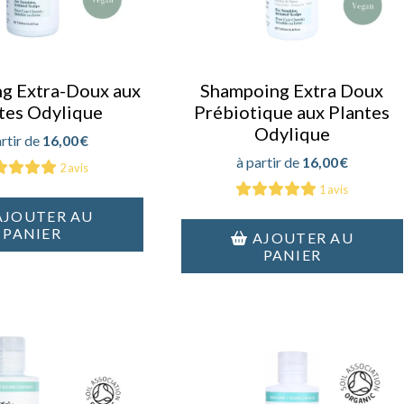
g Extra-Doux aux
Shampoing Extra Doux
tes Odylique
Prébiotique aux Plantes
Odylique
16,00
€
16,00
€
2 avis
1 avis
AJOUTER AU
PANIER
AJOUTER AU
PANIER