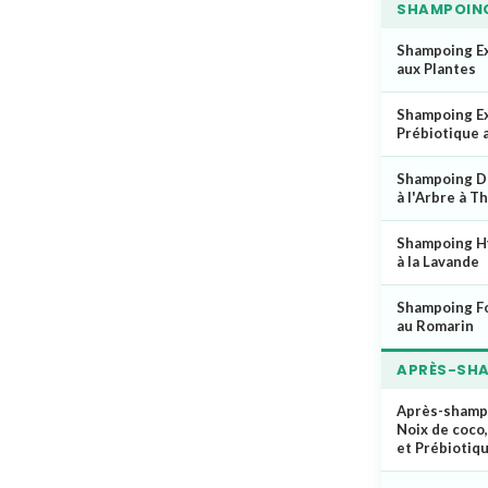
SHAMPOIN
Shampoing E
aux Plantes
Shampoing E
Prébiotique 
Shampoing D
à l'Arbre à T
Shampoing H
à la Lavande
Shampoing Fo
au Romarin
APRÈS-SH
Après-shamp
Noix de coco
et Prébiotiq