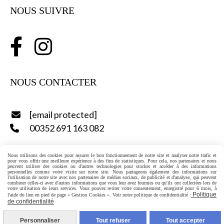
NOUS SUIVRE


NOUS CONTACTER
[email protected]

00352 691 163 082

Nous utilisons des cookies pour assurer le bon fonctionnement de notre site et analyser notre trafic et
pour vous offrir une meilleure expérience à des fins de statistiques. Pour cela, nos partenaires et nous
peuvent utiliser des cookies ou d'autres technologies pour stocker et accéder à des informations
personnelles comme votre visite sur notre site. Nous partageons également des informations sur
Toute utilisation, reproduction ou représentation des
l'utilisation de notre site avec nos partenaires de médias sociaux, de publicité et d'analyse, qui peuvent
combiner celles-ci avec d'autres informations que vous leur avez fournies ou qu'ils ont collectées lors de
contenus du site,
en tout ou en partie,
sans autorisation
votre utilisation de leurs services. Vous pouvez retirer votre consentement, enregistré pour 6 mois, à
Politique
l'aide du lien en pied de page « Gestion Cookies ». Voir notre politique de confidentialité :
préalable de SOBO SARL-S, est strictement interdite.
de confidentialité
Personnaliser
Tout refuser
Tout accepter