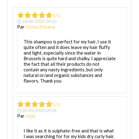
5/5
20/06/2025 09:55
Par
Doina Roxana
This shampoo is perfect for my hair, I use it
quite often and it does leave my hair fluffy
and light, especially since the water in
Brussels is quite hard and chalky. I appreciate
the fact that all their products do not
contain any nasty ingredients, but only
natural or/and organic substances and
flavors. Thank you
5/5
02/05/2025 09:26
Par
Lejla
I like it as it is sulphate-free and that is what
I was searching for for my kids dry curly hair.