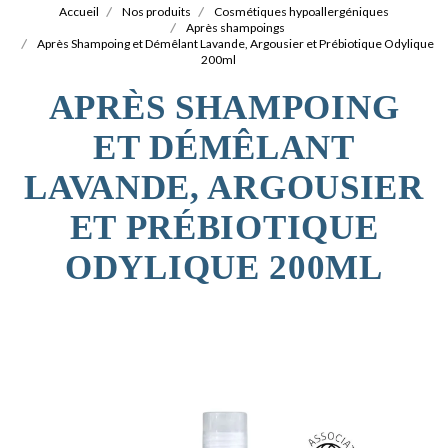
Accueil
Nos produits
Cosmétiques hypoallergéniques
Après shampoings
Après Shampoing et Démêlant Lavande, Argousier et Prébiotique Odylique
200ml
APRÈS SHAMPOING
ET DÉMÊLANT
LAVANDE, ARGOUSIER
ET PRÉBIOTIQUE
ODYLIQUE 200ML