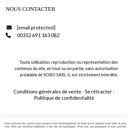
NOUS CONTACTER
[email protected]

00352 691 163 082

Toute utilisation, reproduction ou représentation des
contenus du site,
en tout ou en partie,
sans autorisation
préalable de SOBO SARL-S, est strictement interdite.
Conditions générales de vente
Se rétracter
Politique de confidentialité
Nous utilisons des cookies pour assurer le bon fonctionnement de notre site et analyser notre trafic et pour
vous offrir une meilleure expérience à des fins de statistiques. Pour cela, nos partenaires et nous peuvent