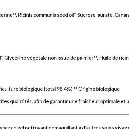
erine**, Ricinis communis seed oil*, Sucrose laurate, Cana
, Glycérine végétale non issue de palmier**, Huile de ricin
riculture biologique (total 98,4%) ** Origine biologique
etites quantités, afin de garantir une fraîcheur optimale et
ciez ce gel nettoyant démaquillant à d’autres
soins visage