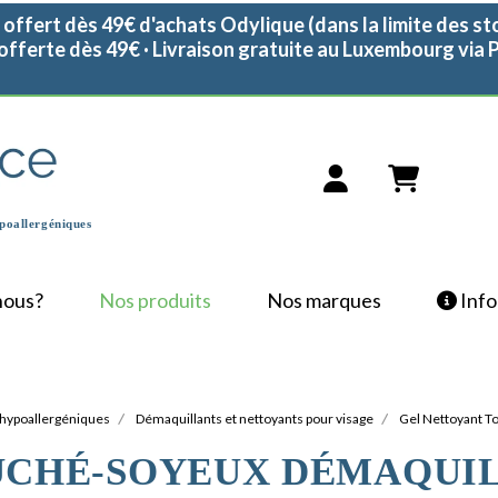
 offert dès 49€ d'achats Odylique (dans la limite des st
 offerte dès 49€ · Livraison gratuite au Luxembourg via
poallergéniques
nous?
Nos produits
Nos marques
Info 
hypoallergéniques
Démaquillants et nettoyants pour visage
Gel Nettoyant T
UCHÉ-SOYEUX DÉMAQUIL