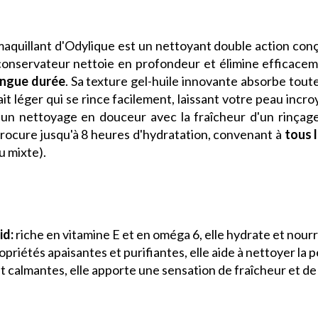
uillant d'Odylique est un nettoyant double action con
conservateur nettoie en profondeur et élimine efficaceme
ongue durée
. Sa texture gel-huile innovante absorbe toute
t léger qui se rince facilement, laissant votre peau incr
un nettoyage en douceur avec la fraîcheur d'un rinçage à
rocure jusqu'à 8 heures d'hydratation, convenant à
tous 
u mixte).
id:
riche en vitamine E et en oméga 6, elle hydrate et nourr
priétés apaisantes et purifiantes, elle aide à nettoyer la
t calmantes, elle apporte une sensation de fraîcheur et de