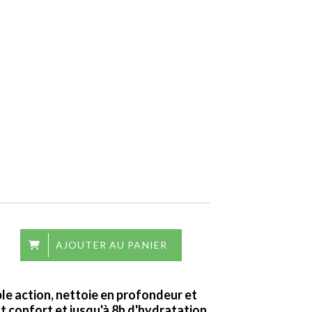
AJOUTER AU PANIER
le action, nettoie en profondeur et
t confort et jusqu'à 8h d'hydratation