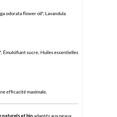
nga odorata flower oil*, Lavandula
*, Émulsifiant sucre, Huiles essentielles
 une efficacité maximale.
 naturels et bio
adaptés aux peaux