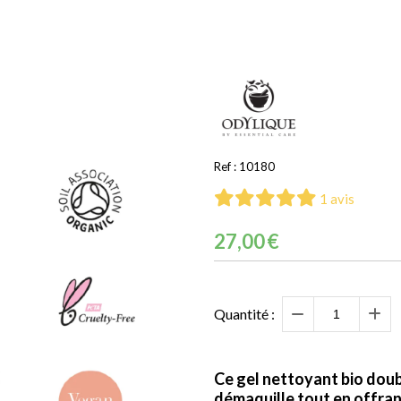
Ref :
10180
1 avis
27,00
€
Quantité :
Ce gel nettoyant bio doub
démaquille tout en offran