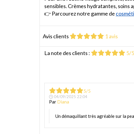
sensibles. Crèmes hydratantes, soins a
👉 Parcourez notre gamme de
cosméti
Avis clients
1 avis
La note des clients :
5/
5/5
04/09/2025 22:04
Par
Diana
Un démaquillant très agréable sur la pea