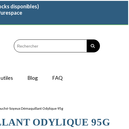
ocks disponibles)
 Purespace
utiles
Blog
FAQ
ouché-Soyeux Démaquillant Odylique 95g
LANT ODYLIQUE 95G